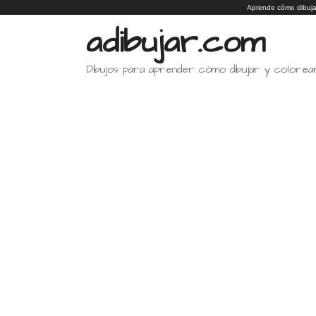
Saltar
Aprende cómo dibuja
al
adibujar.com
contenido
Dibujos para aprender cómo dibujar y colorea