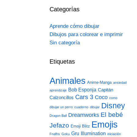
Categorías
Aprende cómo dibujar
Dibujos para colorear e imprimir
Sin categoría
Etiquetas
Animales
Anime-Manga
ansiedad
Bob Esponja
Capitán
aprendizaje
Cars 3
Coco
Calzoncillos
como
Disney
dibujar un perro
cuaderno
dibujar
El bebé
Dreamworks
Dragon Ball
Emojis
Jefazo
Emoji Blitz
Gru
Illumination
Fnafhs
Goku
iniciación