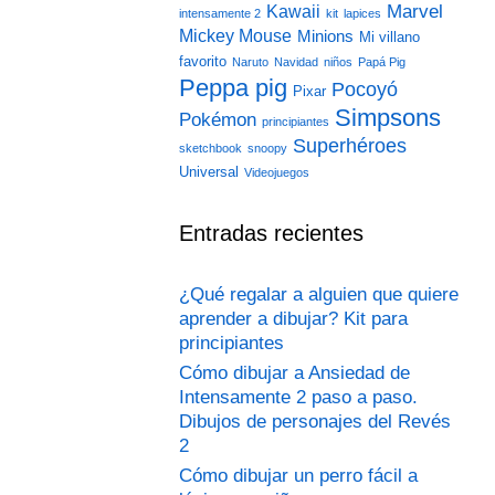
Marvel
Kawaii
intensamente 2
kit
lapices
Mickey Mouse
Minions
Mi villano
favorito
Naruto
Navidad
niños
Papá Pig
Peppa pig
Pocoyó
Pixar
Simpsons
Pokémon
principiantes
Superhéroes
sketchbook
snoopy
Universal
Videojuegos
Entradas recientes
¿Qué regalar a alguien que quiere
aprender a dibujar? Kit para
principiantes
Cómo dibujar a Ansiedad de
Intensamente 2 paso a paso.
Dibujos de personajes del Revés
2
Cómo dibujar un perro fácil a