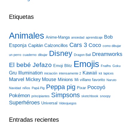
Etiquetas
Animales
Bob
Anime-Manga
ansiedad
aprendizaje
Cars 3
Coco
Esponja
Capitán Calzoncillos
como dibujar
Disney
Dreamworks
un perro
cuaderno
dibujar
Dragon Ball
Emojis
El bebé Jefazo
Emoji Blitz
Fnafhs
Goku
Gru
Illumination
Kawaii
iniciación
intensamente 2
kit
lapices
Marvel
Mickey Mouse
Minions
Mi villano favorito
Naruto
Peppa pig
Pocoyó
Pixar
Navidad
niños
Papá Pig
Simpsons
Pokémon
principiantes
sketchbook
snoopy
Superhéroes
Universal
Videojuegos
Entradas recientes