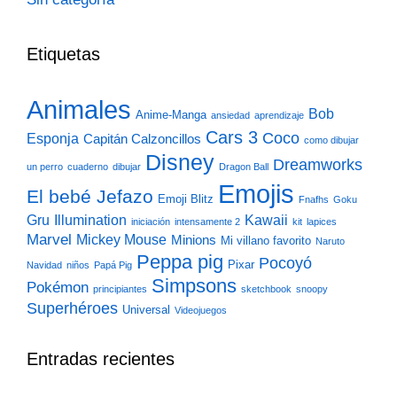
Etiquetas
Animales
Bob
Anime-Manga
ansiedad
aprendizaje
Cars 3
Coco
Esponja
Capitán Calzoncillos
como dibujar
Disney
Dreamworks
un perro
cuaderno
dibujar
Dragon Ball
Emojis
El bebé Jefazo
Emoji Blitz
Fnafhs
Goku
Gru
Illumination
Kawaii
iniciación
intensamente 2
kit
lapices
Marvel
Mickey Mouse
Minions
Mi villano favorito
Naruto
Peppa pig
Pocoyó
Pixar
Navidad
niños
Papá Pig
Simpsons
Pokémon
principiantes
sketchbook
snoopy
Superhéroes
Universal
Videojuegos
Entradas recientes