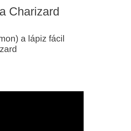
a Charizard
on) a lápiz fácil
izard