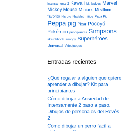
Marvel
Kawaii
intensamente 2
kit
lapices
Mickey Mouse
Minions
Mi villano
favorito
Naruto
Navidad
niños
Papá Pig
Peppa pig
Pocoyó
Pixar
Simpsons
Pokémon
principiantes
Superhéroes
sketchbook
snoopy
Universal
Videojuegos
Entradas recientes
¿Qué regalar a alguien que quiere
aprender a dibujar? Kit para
principiantes
Cómo dibujar a Ansiedad de
Intensamente 2 paso a paso.
Dibujos de personajes del Revés
2
Cómo dibujar un perro fácil a