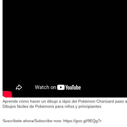
Aprende cómo hacer un dibujo a lápiz del Pokémon Charizard paso 
Dibujos fáciles de Pokemons para niños y principiantes
Suscríbete ahora/Subscribe now: https://goo.gl/9EQg7r