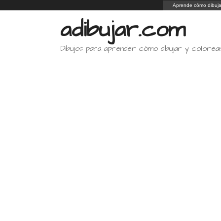
Saltar
Aprende cómo dibuja
al
adibujar.com
contenido
Dibujos para aprender cómo dibujar y colorea