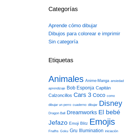
Categorías
Aprende cómo dibujar
Dibujos para colorear e imprimir
Sin categoría
Etiquetas
Animales
Anime-Manga
ansiedad
Bob Esponja
Capitán
aprendizaje
Cars 3
Coco
Calzoncillos
como
Disney
dibujar un perro
cuaderno
dibujar
El bebé
Dreamworks
Dragon Ball
Emojis
Jefazo
Emoji Blitz
Gru
Illumination
Fnafhs
Goku
iniciación