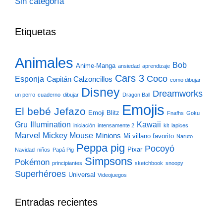
Sin categoría
Etiquetas
Animales
Bob
Anime-Manga
ansiedad
aprendizaje
Cars 3
Coco
Esponja
Capitán Calzoncillos
como dibujar
Disney
Dreamworks
un perro
cuaderno
dibujar
Dragon Ball
Emojis
El bebé Jefazo
Emoji Blitz
Fnafhs
Goku
Gru
Illumination
Kawaii
iniciación
intensamente 2
kit
lapices
Marvel
Mickey Mouse
Minions
Mi villano favorito
Naruto
Peppa pig
Pocoyó
Pixar
Navidad
niños
Papá Pig
Simpsons
Pokémon
principiantes
sketchbook
snoopy
Superhéroes
Universal
Videojuegos
Entradas recientes