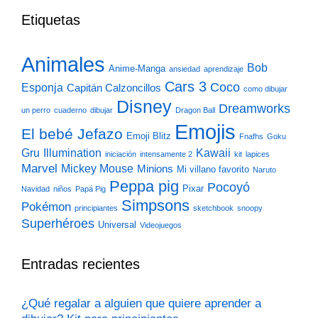
Etiquetas
Animales
Bob
Anime-Manga
ansiedad
aprendizaje
Cars 3
Coco
Esponja
Capitán Calzoncillos
como dibujar
Disney
Dreamworks
un perro
cuaderno
dibujar
Dragon Ball
Emojis
El bebé Jefazo
Emoji Blitz
Fnafhs
Goku
Gru
Illumination
Kawaii
iniciación
intensamente 2
kit
lapices
Marvel
Mickey Mouse
Minions
Mi villano favorito
Naruto
Peppa pig
Pocoyó
Pixar
Navidad
niños
Papá Pig
Simpsons
Pokémon
principiantes
sketchbook
snoopy
Superhéroes
Universal
Videojuegos
Entradas recientes
¿Qué regalar a alguien que quiere aprender a