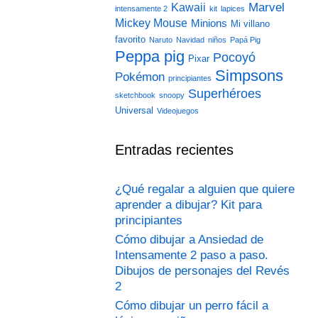
Marvel
Kawaii
intensamente 2
kit
lapices
Mickey Mouse
Minions
Mi villano
favorito
Naruto
Navidad
niños
Papá Pig
Peppa pig
Pocoyó
Pixar
Simpsons
Pokémon
principiantes
Superhéroes
sketchbook
snoopy
Universal
Videojuegos
Entradas recientes
¿Qué regalar a alguien que quiere
aprender a dibujar? Kit para
principiantes
Cómo dibujar a Ansiedad de
Intensamente 2 paso a paso.
Dibujos de personajes del Revés
2
Cómo dibujar un perro fácil a