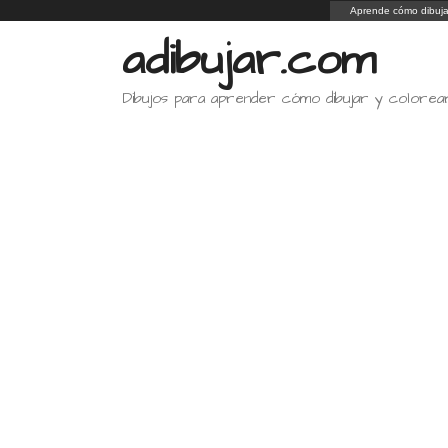
Saltar
Aprende cómo dibuja
al
adibujar.com
contenido
Dibujos para aprender cómo dibujar y colorea