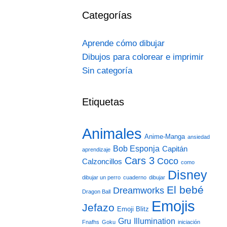
Categorías
Aprende cómo dibujar
Dibujos para colorear e imprimir
Sin categoría
Etiquetas
Animales
Anime-Manga
ansiedad
Bob Esponja
Capitán
aprendizaje
Cars 3
Coco
Calzoncillos
como
Disney
dibujar un perro
cuaderno
dibujar
El bebé
Dreamworks
Dragon Ball
Emojis
Jefazo
Emoji Blitz
Gru
Illumination
Fnafhs
Goku
iniciación